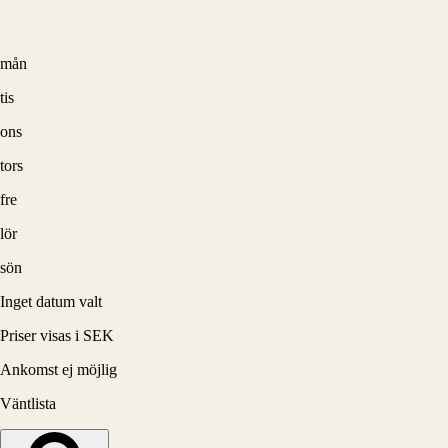
mån
tis
ons
tors
fre
lör
sön
Inget datum valt
Priser visas i SEK
Ankomst ej möjlig
Väntlista