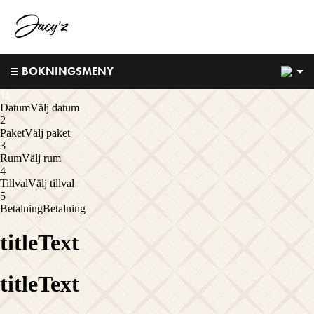
1
BOKNINGSMENY
1
1
Datum
Välj datum
2
Paket
Välj paket
3
Rum
Välj rum
4
Tillval
Välj tillval
5
Betalning
Betalning
titleText
titleText