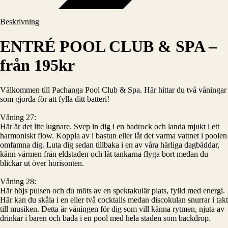
Beskrivning
ENTRÉ POOL CLUB & SPA –
från 195kr
Välkommen till Pachanga Pool Club & Spa. Här hittar du två våningar
som gjorda för att fylla ditt batteri!
Våning 27:
Här är det lite lugnare. Svep in dig i en badrock och landa mjukt i ett
harmoniskt flow. Koppla av i bastun eller låt det varma vattnet i poolen
omfamna dig. Luta dig sedan tillbaka i en av våra härliga dagbäddar,
känn värmen från eldstaden och låt tankarna flyga bort medan du
blickar ut över horisonten.
Våning 28:
Här höjs pulsen och du möts av en spektakulär plats, fylld med energi.
Här kan du skåla i en eller två cocktails medan discokulan snurrar i takt
till musiken. Detta är våningen för dig som vill känna rytmen, njuta av
drinkar i baren och bada i en pool med hela staden som backdrop.