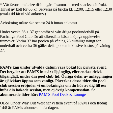
* Vår favorit mid-size dish ingår tillsammans med snacks och frukt.
Tillval av kött för 65 kr. Serveras på bricka kl. 12:00, 12:15 eller 12:30
(exakt tid får ni vid ankomst).
Avbokning måste ske senast 24 h innan ankomst.
Under vecka 36 + 37 genomför vi vårt årliga poolunderhåll på
Pachanga Pool Club för att säkerställa bästa möjliga upplevelse
framöver. Vecka 37 har poolen på våning 28 tillfälligt stängt för
underhåll och vecka 36 gäller detta poolen inklusive bastus på våning
27.
PAM's kan under utvalda datum vara bokat för privata event.
Det betyder att PAM'S inte är tillgängligt, eller endast delvis
tillgängligt, under din pool club-tid. Övriga delar av anläggningen
är självklart öppna som vanligt. Påverkar dessa tider din pool
club session erbjuder vi ombokningar om du hör av dig till oss
inför din bokade session, men ej övrig kompensation.
Se
abonnerade tider här:
PAM'S Pool Deck & Lounge
OBS! Under Way Out West har vi flera event på PAM's och fredag
14/8 är PAM's abonnerat hela dagen.