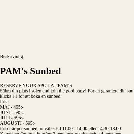
Beskrivning
PAM's Sunbed
RESERVE YOUR SPOT AT PAM’S
Säkra din plats i solen and join the pool party! För att garantera din 
klicka i 1 för att boka en sunbed.
Pris:
MAJ - 495:-
JUNI - 595:-
JULI - 595:-
AUGUSTI - 595:-
Priser är per sunbed, ni väljer tid 11:00 - 14:00 eller 14:30-18:00
Kapacitet: Optimal komfort 2 personer, maxkapacitet 4 personer