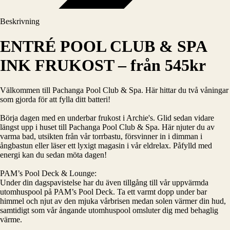
Beskrivning
ENTRÉ POOL CLUB & SPA
INK FRUKOST – från 545kr
Välkommen till Pachanga Pool Club & Spa. Här hittar du två våningar
som gjorda för att fylla ditt batteri!
Börja dagen med en underbar frukost i Archie's. Glid sedan vidare
längst upp i huset till Pachanga Pool Club & Spa. Här njuter du av
varma bad, utsikten från vår torrbastu, försvinner in i dimman i
ångbastun eller läser ett lyxigt magasin i vår eldrelax. Påfylld med
energi kan du sedan möta dagen!
PAM’s Pool Deck & Lounge:
Under din dagspavistelse har du även tillgång till vår uppvärmda
utomhuspool på PAM’s Pool Deck. Ta ett varmt dopp under bar
himmel och njut av den mjuka vårbrisen medan solen värmer din hud,
samtidigt som vår ångande utomhuspool omsluter dig med behaglig
värme.