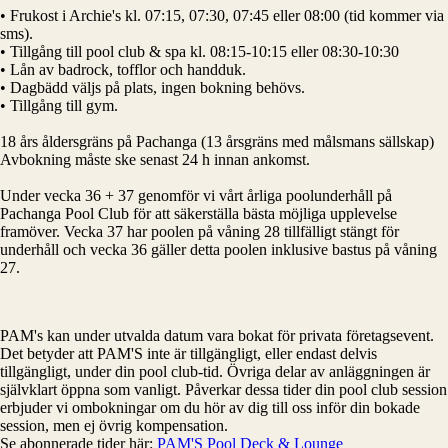
• Frukost i Archie's kl. 07:15, 07:30, 07:45 eller 08:00 (tid kommer via
sms).
• Tillgång till pool club & spa kl. 08:15-10:15 eller 08:30-10:30
• Lån av badrock, tofflor och handduk.
• Dagbädd väljs på plats, ingen bokning behövs.
• Tillgång till gym.
18 års åldersgräns på Pachanga (13 årsgräns med målsmans sällskap)
Avbokning måste ske senast 24 h innan ankomst.
Under vecka 36 + 37 genomför vi vårt årliga poolunderhåll på
Pachanga Pool Club för att säkerställa bästa möjliga upplevelse
framöver. Vecka 37 har poolen på våning 28 tillfälligt stängt för
underhåll och vecka 36 gäller detta poolen inklusive bastus på våning
27.
PAM's kan under utvalda datum vara bokat för privata företagsevent.
Det betyder att PAM'S inte är tillgängligt, eller endast delvis
tillgängligt, under din pool club-tid. Övriga delar av anläggningen är
självklart öppna som vanligt. Påverkar dessa tider din pool club session
erbjuder vi ombokningar om du hör av dig till oss inför din bokade
session, men ej övrig kompensation.
Se abonnerade tider här:
PAM'S Pool Deck & Lounge