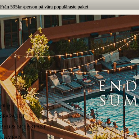
Från 595kr /person på våra populäraste paket
Filter
:
SPAPAKET
BED & BREAKFAST
KAMPANJ