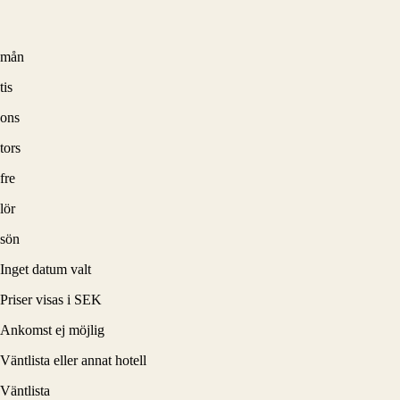
mån
tis
ons
tors
fre
lör
sön
Inget datum valt
Priser visas i SEK
Ankomst ej möjlig
Väntlista eller annat hotell
Väntlista