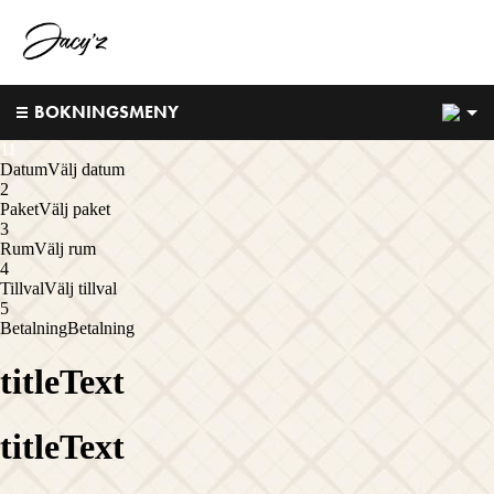
1
BOKNINGSMENY
1
1
Datum
Välj datum
2
Paket
Välj paket
3
Rum
Välj rum
4
Tillval
Välj tillval
5
Betalning
Betalning
titleText
titleText