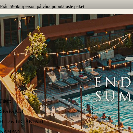
Från 595kr /person på våra populäraste paket
Filter
:
SPAPAKET
BED & BREAKFAST
KAMPANJ