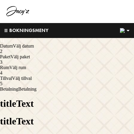
1
BOKNINGSMENY
1
1
Datum
Välj datum
2
Paket
Välj paket
3
Rum
Välj rum
4
Tillval
Välj tillval
5
Betalning
Betalning
titleText
titleText