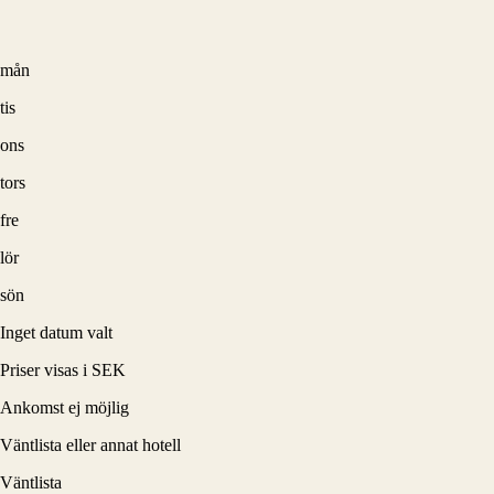
mån
tis
ons
tors
fre
lör
sön
Inget datum valt
Priser visas i SEK
Ankomst ej möjlig
Väntlista eller annat hotell
Väntlista