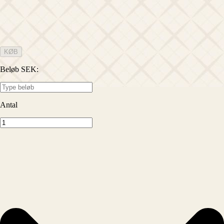
KØB
Beløb SEK
:
Antal