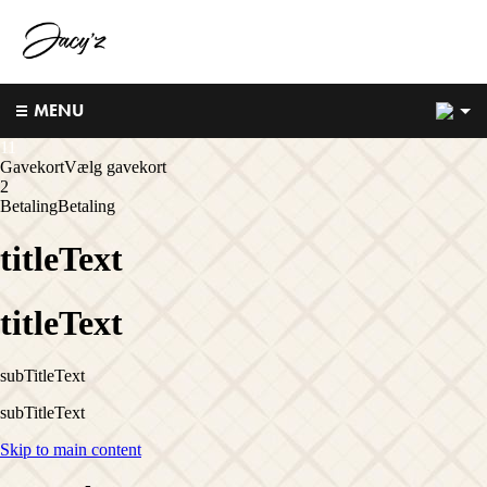
4
MENU
1
1
Gavekort
Vælg gavekort
2
Betaling
Betaling
titleText
titleText
subTitleText
subTitleText
Skip to main content