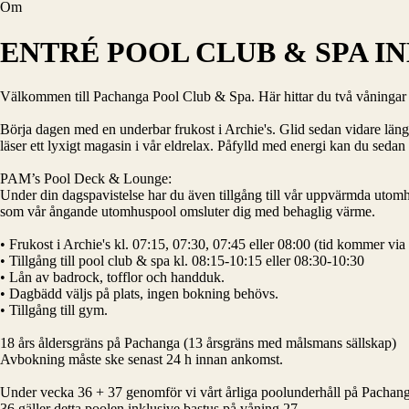
Om
ENTRÉ POOL CLUB & SPA INK
Välkommen till Pachanga Pool Club & Spa. Här hittar du två våningar som
Börja dagen med en underbar frukost i Archie's. Glid sedan vidare längs
läser ett lyxigt magasin i vår eldrelax. Påfylld med energi kan du seda
PAM’s Pool Deck & Lounge:
Under din dagspavistelse har du även tillgång till vår uppvärmda uto
som vår ångande utomhuspool omsluter dig med behaglig värme.
• Frukost i Archie's kl. 07:15, 07:30, 07:45 eller 08:00 (tid kommer via
• Tillgång till pool club & spa kl. 08:15-10:15 eller 08:30-10:30
• Lån av badrock, tofflor och handduk.
• Dagbädd väljs på plats, ingen bokning behövs.
• Tillgång till gym.
18 års åldersgräns på Pachanga (13 årsgräns med målsmans sällskap)
Avbokning måste ske senast 24 h innan ankomst.
Under vecka 36 + 37 genomför vi vårt årliga poolunderhåll på Pachanga 
36 gäller detta poolen inklusive bastus på våning 27.