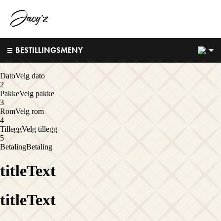
5
BESTILLINGSMENY
1
1
Dato
Velg dato
2
Pakke
Velg pakke
3
Rom
Velg rom
4
Tillegg
Velg tillegg
5
Betaling
Betaling
titleText
titleText