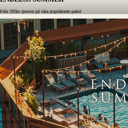
Från 595kr /person på våra populäraste paket
Filter
:
SPAPAKET
BED & BREAKFAST