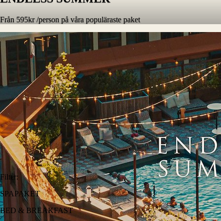
Från 595kr /person på våra populäraste paket
Filter
:
SPAPAKET
BED & BREAKFAST