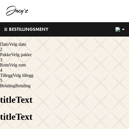
5
BESTILLINGSMENY
1
1
Dato
Velg dato
2
Pakke
Velg pakke
3
Rom
Velg rom
4
Tillegg
Velg tillegg
5
Betaling
Betaling
titleText
titleText