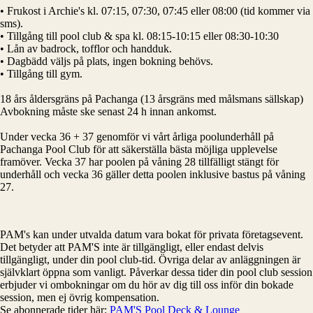
• Frukost i Archie's kl. 07:15, 07:30, 07:45 eller 08:00 (tid kommer via
sms).
• Tillgång till pool club & spa kl. 08:15-10:15 eller 08:30-10:30
• Lån av badrock, tofflor och handduk.
• Dagbädd väljs på plats, ingen bokning behövs.
• Tillgång till gym.
18 års åldersgräns på Pachanga (13 årsgräns med målsmans sällskap)
Avbokning måste ske senast 24 h innan ankomst.
Under vecka 36 + 37 genomför vi vårt årliga poolunderhåll på
Pachanga Pool Club för att säkerställa bästa möjliga upplevelse
framöver. Vecka 37 har poolen på våning 28 tillfälligt stängt för
underhåll och vecka 36 gäller detta poolen inklusive bastus på våning
27.
PAM's kan under utvalda datum vara bokat för privata företagsevent.
Det betyder att PAM'S inte är tillgängligt, eller endast delvis
tillgängligt, under din pool club-tid. Övriga delar av anläggningen är
självklart öppna som vanligt. Påverkar dessa tider din pool club session
erbjuder vi ombokningar om du hör av dig till oss inför din bokade
session, men ej övrig kompensation.
Se abonnerade tider här:
PAM'S Pool Deck & Lounge